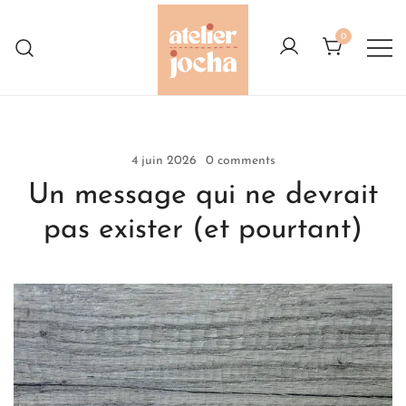
Skip
to
0
content
Créations colorées complètement à
Atelier Jocha
l'Ouest
4 juin 2026
0 comments
Un message qui ne devrait
pas exister (et pourtant)