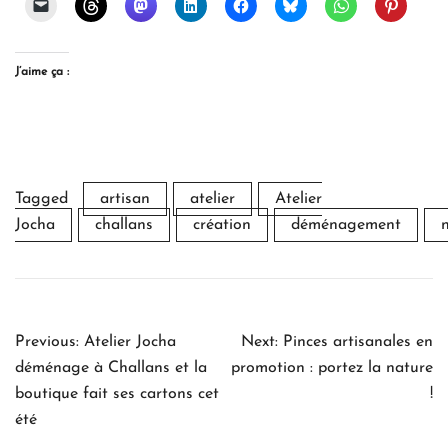
J’aime ça :
Tagged
artisan
atelier
Atelier
Jocha
challans
création
déménagement
Navigation
Previous:
Atelier Jocha
Next:
Pinces artisanales en
de
déménage à Challans et la
promotion : portez la nature
l’article
boutique fait ses cartons cet
!
été