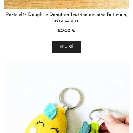
Porte-clés Dough le Donut en feutrine de laine fait main,
zéro calorie
20,00
€
Ce
EPUISÉ
produit
a
plusieurs
variations.
Les
options
peuvent
être
choisies
sur
la