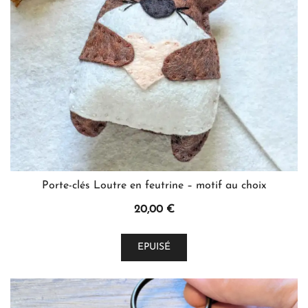
choisies
sur
la
page
du
produit
Porte-clés Loutre en feutrine – motif au choix
20,00
€
Ce
EPUISÉ
produit
a
plusieurs
variations.