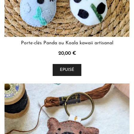
Porte-clés Panda ou Koala kawaii artisanal
20,00
€
Ce
EPUISÉ
produit
a
plusieurs
variations.
Les
options
peuvent
être