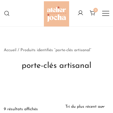
Skip
to
0
content
Créations colorées complètement à
Atelier Jocha
l'Ouest
Accueil
/ Produits identifiés “porte-clés artisanal”
porte-clés artisanal
Trié
9 résultats affichés