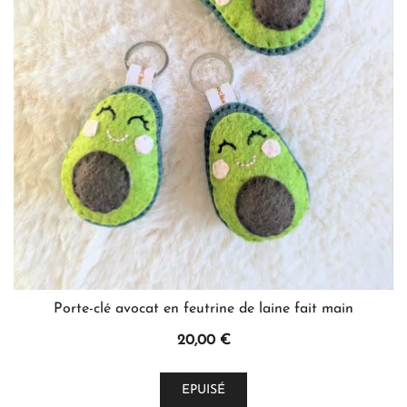
peuvent
être
choisies
sur
la
page
du
produit
Porte-clé avocat en feutrine de laine fait main
20,00
€
EPUISÉ