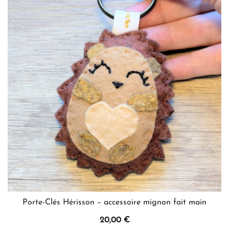
Les
options
peuvent
être
choisies
sur
la
page
du
produit
Porte-Clés Hérisson – accessoire mignon fait main
20,00
€