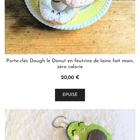
page
du
produit
Porte-clés Dough le Donut en feutrine de laine fait main,
zéro calorie
20,00
€
Ce
EPUISÉ
produit
a
plusieurs
variations.
Les
options