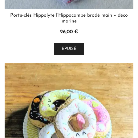
Porte-clés Hippolyte l’Hippocampe brodé main – déco
marine
26,00
€
Ce
EPUISÉ
produit
a
plusieurs
variations.
Les
options
peuvent
être
choisies
sur
la