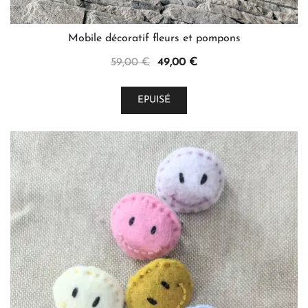
Mobile décoratif fleurs et pompons
Le
Le
59,00
€
49,00
€
prix
prix
initial
actuel
EPUISÉ
était :
est :
59,00 €.
49,00 €.