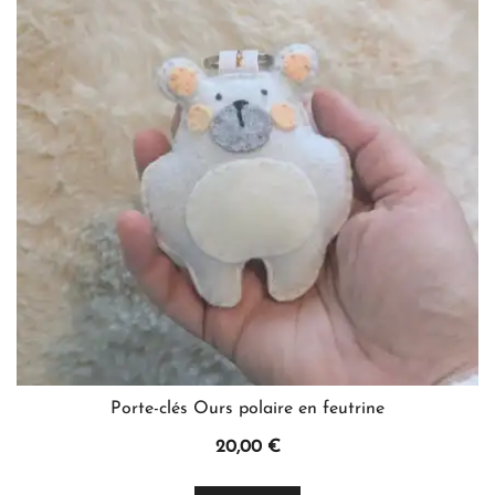
options
peuvent
être
choisies
sur
la
page
du
produit
Porte-clés Ours polaire en feutrine
20,00
€