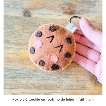
variations.
Les
options
peuvent
être
choisies
sur
la
page
du
produit
Porte-clé Cookie en feutrine de laine – fait main