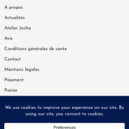
être
A propos
choisies
sur
Actualités
la
Atelier Jocha
page
Avis
du
produit
Conditions générales de vente
Contact
Mentions légales
Paiement
Panier
Politique de confidentialité
Livraison gratuite à partir de 70 €
| Expédié sous 2