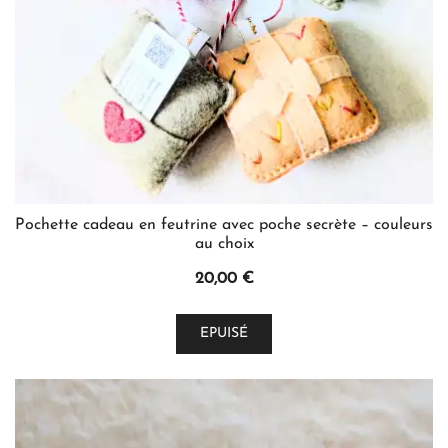
Pochette cadeau en feutrine avec poche secrète – couleurs
au choix
20,00
€
Ce
EPUISÉ
produit
a
plusieurs
variations.
Les