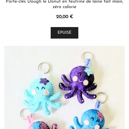
Porte-clés Dough le Donut en feutrine de laine fait main,
zéro calorie
20,00
€
Ce
EPUISÉ
produit
a
plusieurs
variations.
Les
options
peuvent
être
choisies
sur
la
page
du