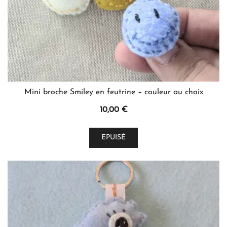
Mini broche Smiley en feutrine – couleur au choix
10,00
€
Ce
EPUISÉ
produit
a
plusieurs
variations.
Les
options
peuvent