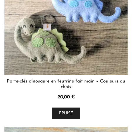
choisies
sur
la
page
du
produit
Porte-clés dinosaure en feutrine fait main – Couleurs au
choix
20,00
€
Ce
EPUISÉ
produit
a
plusieurs