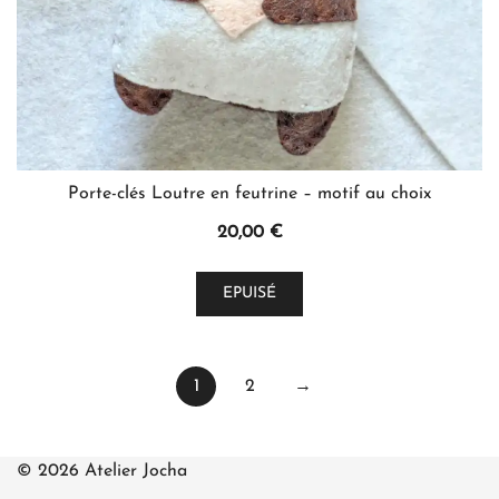
du
produit
Porte-clés Loutre en feutrine – motif au choix
20,00
€
Ce
EPUISÉ
produit
a
plusieurs
1
2
→
variations.
Les
options
© 2026 Atelier Jocha
peuvent