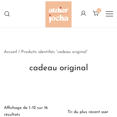
Skip
to
0
content
Créations colorées complètement à
Atelier Jocha
l'Ouest
Accueil
/ Produits identifiés “cadeau original”
cadeau original
Affichage de 1–12 sur 16
Trié
résultats