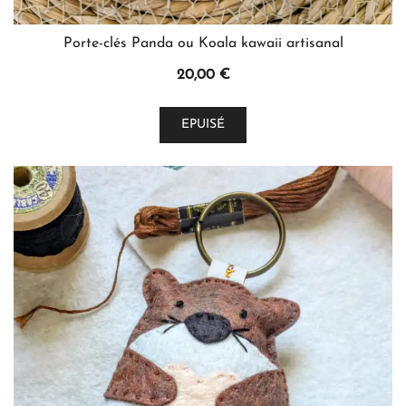
Porte-clés Panda ou Koala kawaii artisanal
20,00
€
Ce
EPUISÉ
produit
a
plusieurs
variations.
Les
options
peuvent
être
choisies
sur
la
page