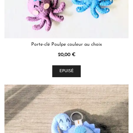
produit
Porte-clé Poulpe couleur au choix
20,00
€
Ce
EPUISÉ
produit
a
plusieurs
variations.
Les
options
peuvent
être