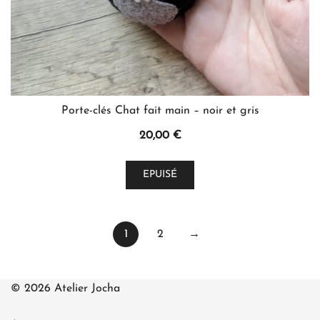
produit
Porte-clés Chat fait main – noir et gris
20,00
€
EPUISÉ
1
2
→
© 2026 Atelier Jocha