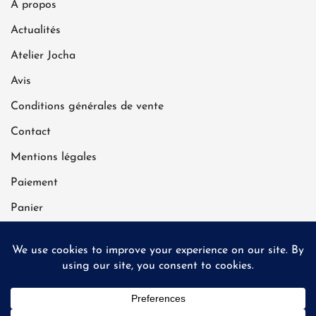
A propos
Actualités
Atelier Jocha
Avis
Conditions générales de vente
Contact
Mentions légales
Paiement
Panier
Politique de confidentialité
Livraison gratuite à partir de 70 €
| Expédié sous 2
Livraison gratuite à partir de 70 €
jours ouvrés
| Stock limité | Fermeture temporaire de