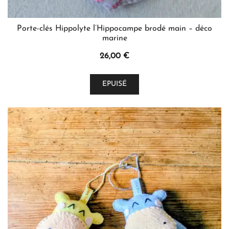
Porte-clés Hippolyte l’Hippocampe brodé main – déco
marine
26,00
€
Ce
EPUISÉ
produit
a
plusieurs
variations.
Les
options
peuvent
être
choisies
sur
la