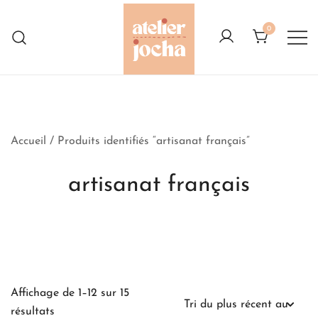
Skip
to
0
content
Créations colorées complètement à
Atelier Jocha
l'Ouest
Accueil
/ Produits identifiés “artisanat français”
artisanat français
Affichage de 1–12 sur 15
Trié
résultats