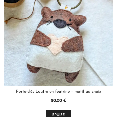
options
peuvent
être
choisies
sur
la
page
du
produit
Porte-clés Loutre en feutrine – motif au choix
20,00
€
Ce
EPUISÉ