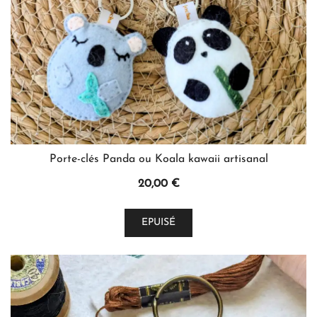
Porte-clés Panda ou Koala kawaii artisanal
20,00
€
Ce
EPUISÉ
produit
a
plusieurs
variations.
Les