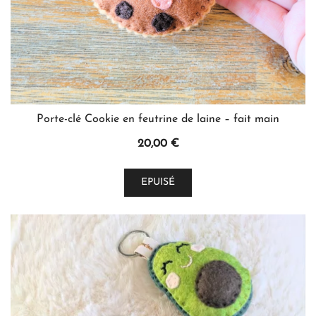
du
produit
Porte-clé Cookie en feutrine de laine – fait main
20,00
€
EPUISÉ