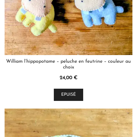
page
du
produit
William l’hippopotame – peluche en feutrine – couleur au
choix
24,00
€
Ce
EPUISÉ
produit
a
plusieurs
variations.
Les