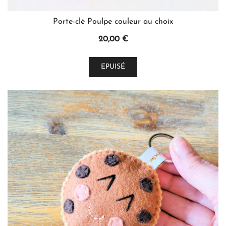
Porte-clé Poulpe couleur au choix
20,00
€
Ce
EPUISÉ
produit
a
plusieurs
variations.
Les
options
peuvent
être
choisies
sur
la
page