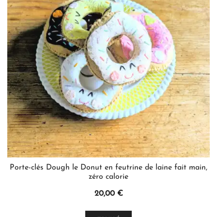
options
peuvent
être
choisies
sur
la
page
du
produit
Porte-clés Dough le Donut en feutrine de laine fait main,
zéro calorie
20,00
€
Ce