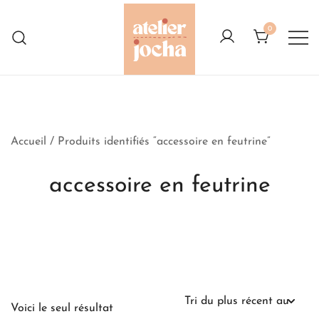
Skip
to
0
content
Créations colorées complètement à
Atelier Jocha
l'Ouest
Accueil
/ Produits identifiés “accessoire en feutrine”
accessoire en feutrine
Voici le seul résultat