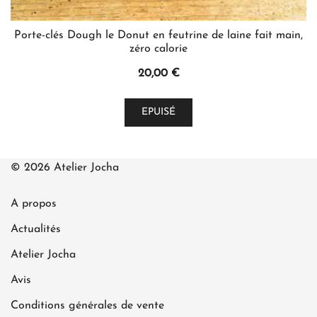
Porte-clés Dough le Donut en feutrine de laine fait main,
zéro calorie
20,00
€
Ce
EPUISÉ
produit
a
plusieurs
© 2026 Atelier Jocha
variations.
Les
A propos
options
peuvent
Actualités
être
Atelier Jocha
choisies
Avis
sur
la
Conditions générales de vente