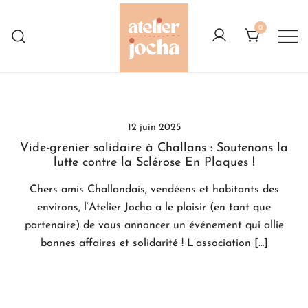
Skip
to
0
content
Créations colorées complètement à
Atelier Jocha
l'Ouest
12 juin 2025
Vide-grenier solidaire à Challans : Soutenons la
lutte contre la Sclérose En Plaques !
Chers amis Challandais, vendéens et habitants des
environs, l’Atelier Jocha a le plaisir (en tant que
partenaire) de vous annoncer un événement qui allie
bonnes affaires et solidarité ! L’association […]