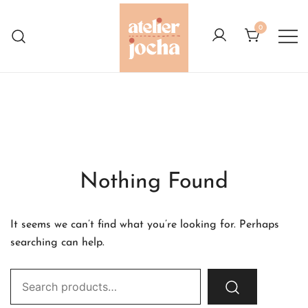
Skip
to
0
content
Créations colorées complètement à
Atelier Jocha
l'Ouest
Nothing Found
It seems we can’t find what you’re looking for. Perhaps
searching can help.
Search
for: