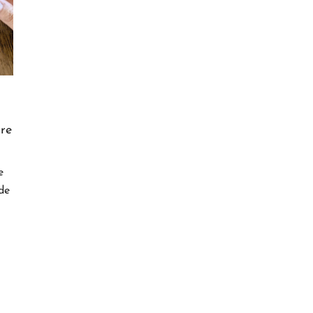
re
e
de