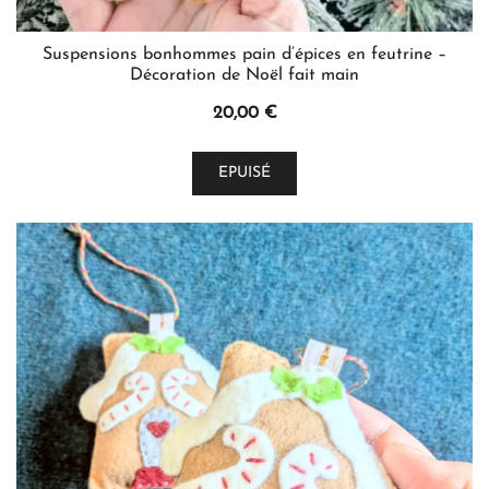
Suspensions bonhommes pain d’épices en feutrine –
Décoration de Noël fait main
20,00
€
Ce
EPUISÉ
produit
a
plusieurs
variations.
Les
options
peuvent
être
choisies
sur
la