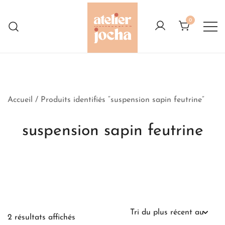
Skip
to
0
content
Créations colorées complètement à
Atelier Jocha
l'Ouest
Accueil
/ Produits identifiés “suspension sapin feutrine”
suspension sapin feutrine
Trié
2 résultats affichés