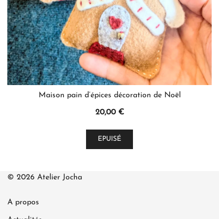
page
du
produit
Maison pain d’épices décoration de Noël
20,00
€
EPUISÉ
© 2026 Atelier Jocha
A propos