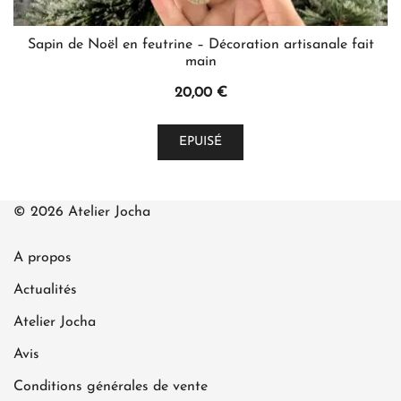
Sapin de Noël en feutrine – Décoration artisanale fait
main
20,00
€
Ce
EPUISÉ
produit
a
plusieurs
© 2026 Atelier Jocha
variations.
Les
A propos
options
peuvent
Actualités
être
Atelier Jocha
choisies
Avis
sur
la
Conditions générales de vente