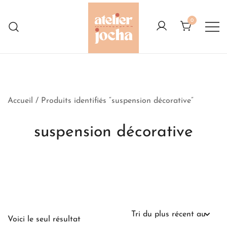
Skip
to
0
content
Créations colorées complètement à
Atelier Jocha
l'Ouest
Accueil
/ Produits identifiés “suspension décorative”
suspension décorative
Voici le seul résultat