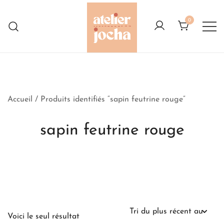
Skip
to
0
content
Créations colorées complètement à
Atelier Jocha
l'Ouest
Accueil
/ Produits identifiés “sapin feutrine rouge”
sapin feutrine rouge
Voici le seul résultat