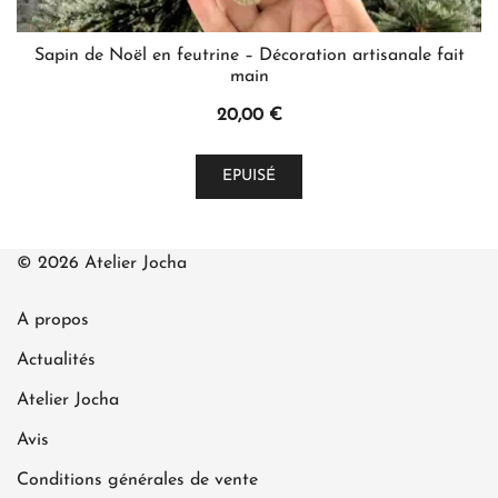
Sapin de Noël en feutrine – Décoration artisanale fait
main
20,00
€
Ce
EPUISÉ
produit
a
plusieurs
© 2026 Atelier Jocha
variations.
Les
A propos
options
peuvent
Actualités
être
Atelier Jocha
choisies
Avis
sur
la
Conditions générales de vente