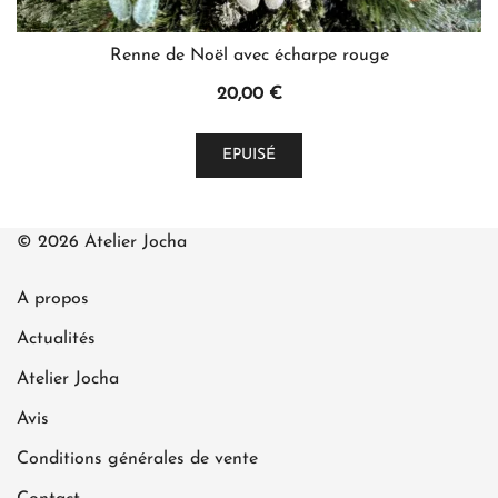
Renne de Noël avec écharpe rouge
20,00
€
Ce
EPUISÉ
produit
a
plusieurs
© 2026 Atelier Jocha
variations.
Les
A propos
options
peuvent
Actualités
être
Atelier Jocha
choisies
Avis
sur
la
Conditions générales de vente
page