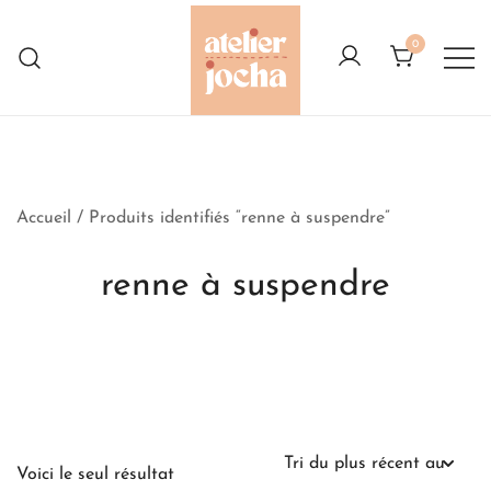
Skip
to
0
content
Créations colorées complètement à
Atelier Jocha
l'Ouest
Accueil
/ Produits identifiés “renne à suspendre”
renne à suspendre
Voici le seul résultat