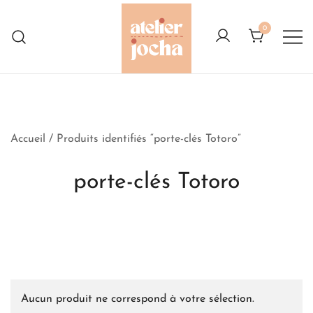
Skip
to
0
content
Créations colorées complètement à
Atelier Jocha
l'Ouest
Accueil
/ Produits identifiés “porte-clés Totoro”
porte-clés Totoro
Aucun produit ne correspond à votre sélection.