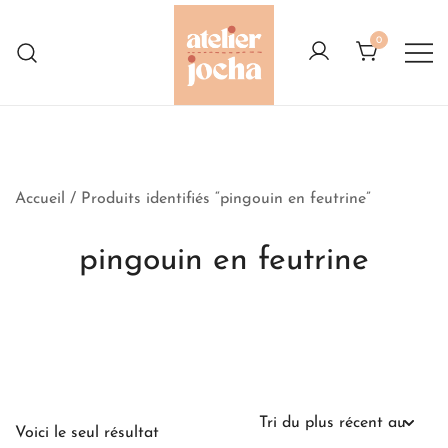
Skip
to
0
content
Créations colorées complètement à
Atelier Jocha
l'Ouest
Accueil
/ Produits identifiés “pingouin en feutrine”
pingouin en feutrine
Voici le seul résultat