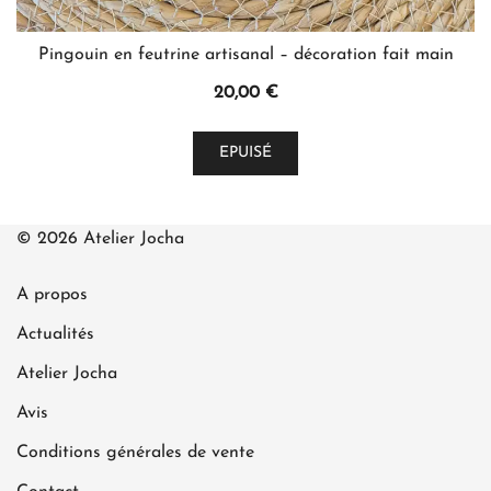
Pingouin en feutrine artisanal – décoration fait main
20,00
€
Ce
EPUISÉ
produit
a
plusieurs
© 2026 Atelier Jocha
variations.
Les
A propos
options
peuvent
Actualités
être
Atelier Jocha
choisies
Avis
sur
la
Conditions générales de vente
page