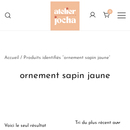
Skip
to
0
content
Créations colorées complètement à
Atelier Jocha
l'Ouest
Accueil
/ Produits identifiés “ornement sapin jaune”
ornement sapin jaune
Voici le seul résultat