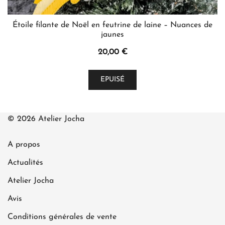
Étoile filante de Noël en feutrine de laine – Nuances de
jaunes
20,00
€
Ce
EPUISÉ
produit
a
plusieurs
© 2026 Atelier Jocha
variations.
Les
A propos
options
peuvent
Actualités
être
Atelier Jocha
choisies
Avis
sur
la
Conditions générales de vente