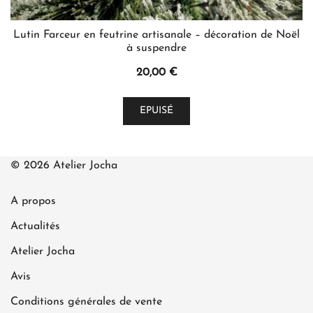
Lutin Farceur en feutrine artisanale – décoration de Noël
à suspendre
20,00
€
Ce
EPUISÉ
produit
a
plusieurs
© 2026 Atelier Jocha
variations.
Les
A propos
options
peuvent
Actualités
être
Atelier Jocha
choisies
Avis
sur
la
Conditions générales de vente