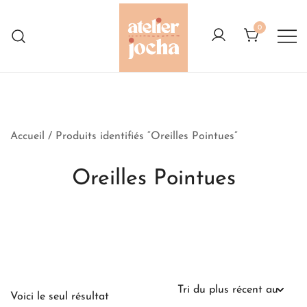
Skip
to
0
content
Créations colorées complètement à
Atelier Jocha
l'Ouest
Accueil
/ Produits identifiés “Oreilles Pointues”
Oreilles Pointues
Voici le seul résultat