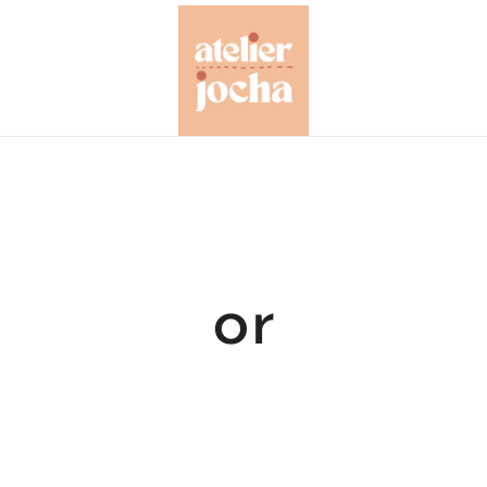
Créations colorées complètement à l'O
Atelier Jocha
or