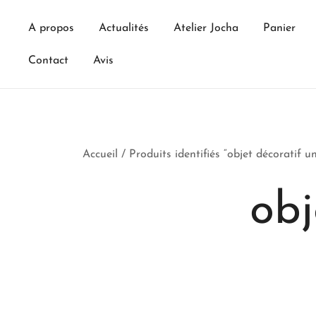
Skip
to
A propos
Actualités
Atelier Jocha
Panier
content
Contact
Avis
Accueil
/ Produits identifiés “objet décoratif u
obj