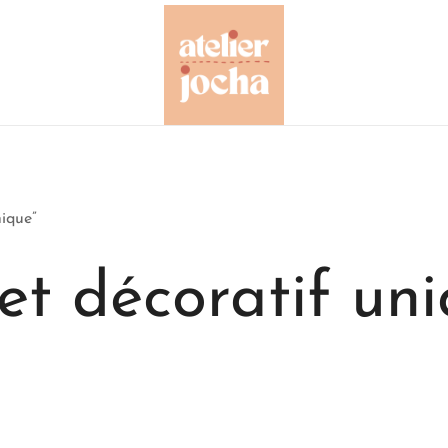
Créations colorées complètement à l'O
Atelier Jocha
nique”
et décoratif un