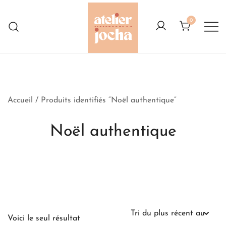
Skip
to
0
content
Créations colorées complètement à
Atelier Jocha
l'Ouest
Accueil
/ Produits identifiés “Noël authentique”
Noël authentique
Voici le seul résultat