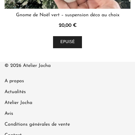
Gnome de Noël vert – suspension déco au choix
20,00
€
Ce
EPUISÉ
produit
a
plusieurs
© 2026 Atelier Jocha
variations.
Les
A propos
options
peuvent
Actualités
être
Atelier Jocha
choisies
Avis
sur
la
Conditions générales de vente
page