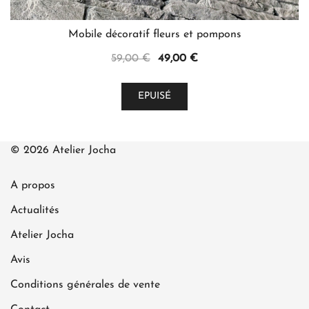
Mobile décoratif fleurs et pompons
Le
Le
59,00
€
49,00
€
prix
prix
initial
actuel
EPUISÉ
était :
est :
59,00 €.
49,00 €.
© 2026 Atelier Jocha
A propos
Actualités
Atelier Jocha
Avis
Conditions générales de vente