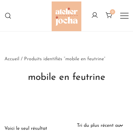
Skip
to
0
content
Créations colorées complètement à
Atelier Jocha
l'Ouest
Accueil
/ Produits identifiés “mobile en feutrine”
mobile en feutrine
Voici le seul résultat