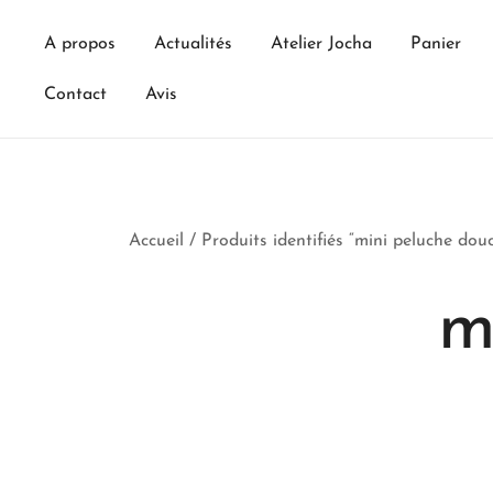
Skip
to
A propos
Actualités
Atelier Jocha
Panier
content
Contact
Avis
Accueil
/ Produits identifiés “mini peluche dou
m