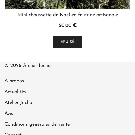
Mini chaussette de Noël en feutrine artisanale
20,00
€
Ce
EPUISÉ
produit
a
plusieurs
© 2026 Atelier Jocha
variations.
Les
A propos
options
peuvent
Actualités
être
Atelier Jocha
choisies
Avis
sur
la
Conditions générales de vente
page