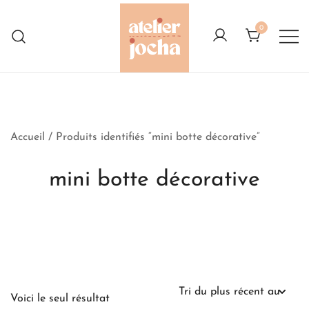
Skip
to
0
content
Créations colorées complètement à
Atelier Jocha
l'Ouest
Accueil
/ Produits identifiés “mini botte décorative”
mini botte décorative
Voici le seul résultat