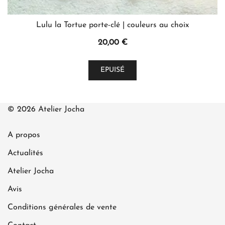
Lulu la Tortue porte-clé | couleurs au choix
20,00
€
Ce
EPUISÉ
produit
a
plusieurs
© 2026 Atelier Jocha
variations.
Les
A propos
options
peuvent
Actualités
être
Atelier Jocha
choisies
Avis
sur
la
Conditions générales de vente
page