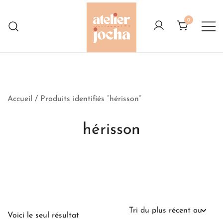
Skip
to
0
content
Créations colorées complètement à
Atelier Jocha
l'Ouest
Accueil
/ Produits identifiés “hérisson”
hérisson
Voici le seul résultat