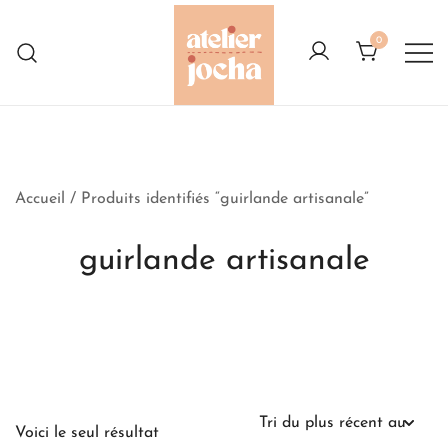
Skip
to
0
content
Créations colorées complètement à
Atelier Jocha
l'Ouest
Accueil
/ Produits identifiés “guirlande artisanale”
guirlande artisanale
Voici le seul résultat