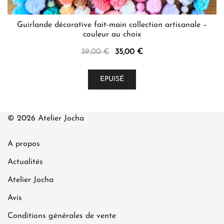
Guirlande décorative fait-main collection artisanale –
couleur au choix
Le
Le
39,00
€
35,00
€
prix
prix
Ce
initial
actuel
EPUISÉ
produit
était :
est :
a
39,00 €.
35,00 €.
plusieurs
© 2026 Atelier Jocha
variations.
Les
A propos
options
peuvent
Actualités
être
Atelier Jocha
choisies
Avis
sur
la
Conditions générales de vente