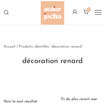
Skip
to
0
content
Créations colorées complètement à
Atelier Jocha
l'Ouest
Accueil
/ Produits identifiés “décoration renard”
décoration renard
Voici le seul résultat