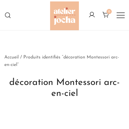
Skip
to
0
content
Créations colorées complètement à
Atelier Jocha
l'Ouest
Accueil
/ Produits identifiés “décoration Montessori arc-
en-ciel”
décoration Montessori arc-
en-ciel