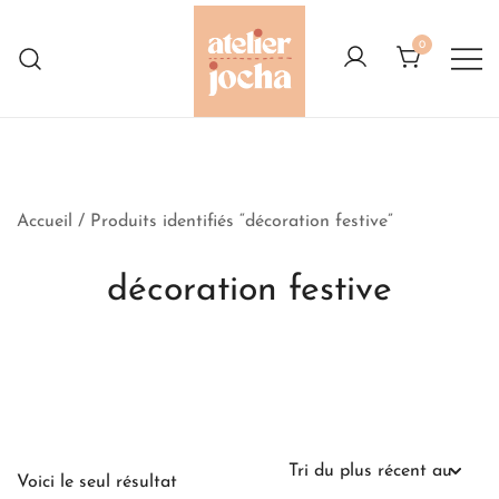
Skip
to
0
content
Créations colorées complètement à
Atelier Jocha
l'Ouest
Accueil
/ Produits identifiés “décoration festive”
décoration festive
Voici le seul résultat