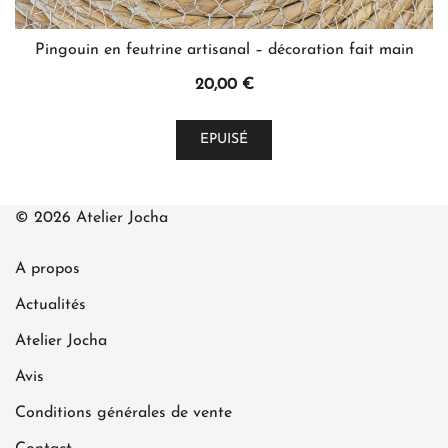
Pingouin en feutrine artisanal – décoration fait main
20,00
€
Ce
EPUISÉ
produit
a
plusieurs
© 2026 Atelier Jocha
variations.
Les
A propos
options
peuvent
Actualités
être
Atelier Jocha
choisies
Avis
sur
la
Conditions générales de vente
page