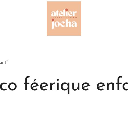
Créations colorées complètement à l'O
Atelier Jocha
ant”
co féerique enf