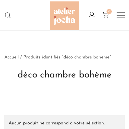
Skip
to
0
content
Créations colorées complètement à
Atelier Jocha
l'Ouest
Accueil
/ Produits identifiés “déco chambre bohème”
déco chambre bohème
Aucun produit ne correspond à votre sélection.