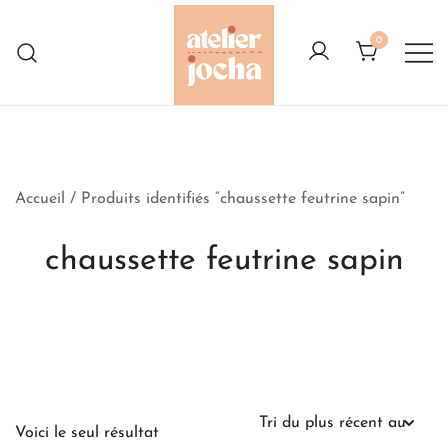
Skip
to
0
content
Créations colorées complètement à
Atelier Jocha
l'Ouest
Accueil
/ Produits identifiés “chaussette feutrine sapin”
chaussette feutrine sapin
Voici le seul résultat