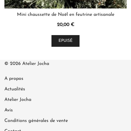
Mini chaussette de Noël en feutrine artisanale
20,00
€
Ce
EPUISÉ
produit
a
plusieurs
© 2026 Atelier Jocha
variations.
Les
A propos
options
peuvent
Actualités
être
Atelier Jocha
choisies
Avis
sur
la
Conditions générales de vente
page