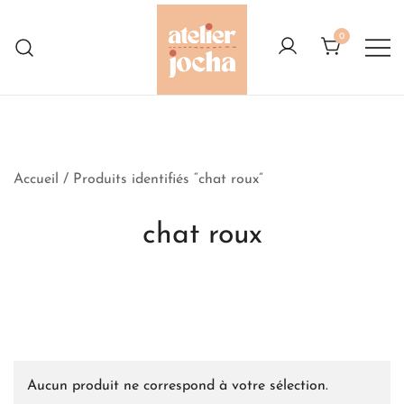
Skip
to
0
content
Créations colorées complètement à
Atelier Jocha
l'Ouest
Accueil
/ Produits identifiés “chat roux”
chat roux
Aucun produit ne correspond à votre sélection.