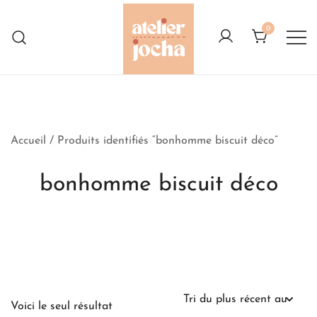
Skip
to
0
content
Créations colorées complètement à
Atelier Jocha
l'Ouest
Accueil
/ Produits identifiés “bonhomme biscuit déco”
bonhomme biscuit déco
Voici le seul résultat