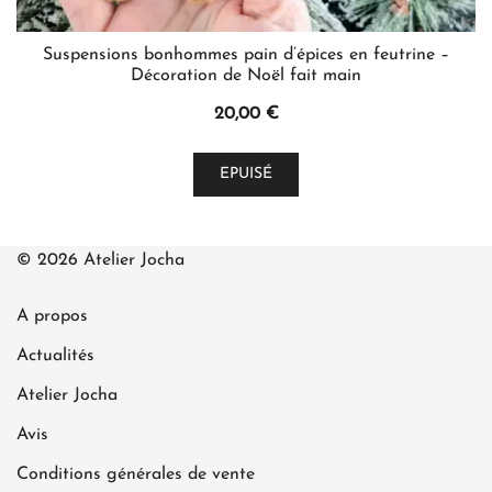
Suspensions bonhommes pain d’épices en feutrine –
Décoration de Noël fait main
20,00
€
Ce
EPUISÉ
produit
a
plusieurs
© 2026 Atelier Jocha
variations.
Les
A propos
options
peuvent
Actualités
être
Atelier Jocha
choisies
Avis
sur
la
Conditions générales de vente