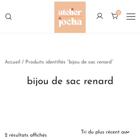
Skip
to
0
content
Créations colorées complètement à
Atelier Jocha
l'Ouest
Accueil
/ Produits identifiés “bijou de sac renard”
bijou de sac renard
Trié
2 résultats affichés