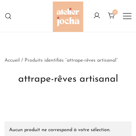
Skip
to
0
content
Créations colorées complètement à
Atelier Jocha
l'Ouest
Accueil
/ Produits identifiés “attrape-rêves artisanal”
attrape-rêves artisanal
Aucun produit ne correspond à votre sélection.