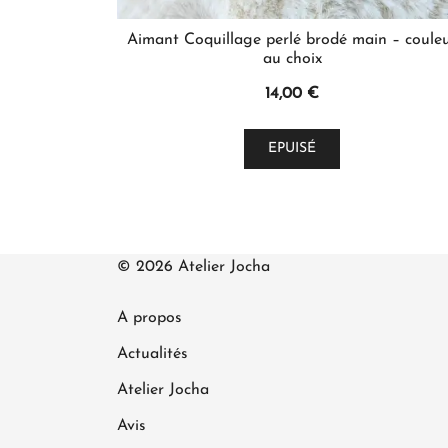
Aimant Coquillage perlé brodé main – coule
au choix
14,00
€
Ce
EPUISÉ
produit
a
plusieurs
variations.
Les
© 2026 Atelier Jocha
options
peuvent
A propos
être
Actualités
choisies
Atelier Jocha
sur
la
Avis
page