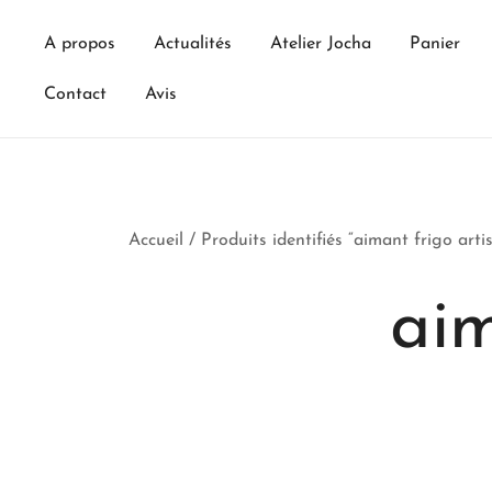
Skip
to
A propos
Actualités
Atelier Jocha
Panier
content
Contact
Avis
Accueil
/ Produits identifiés “aimant frigo arti
aim