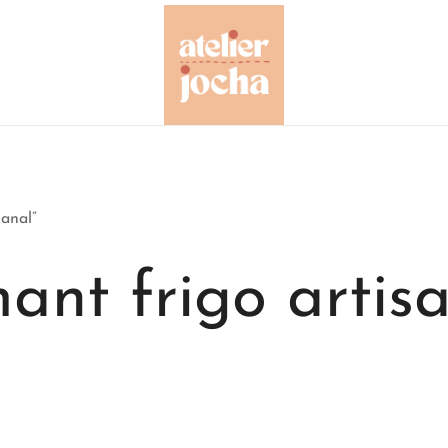
Créations colorées complètement à l'O
Atelier Jocha
sanal”
ant frigo artis