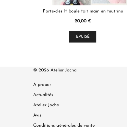
Porte-clés Hiboule fait main en feutrine
20,00
€
Ce
EPUISÉ
produit
a
plusieurs
variations.
Les
© 2026 Atelier Jocha
options
peuvent
A propos
être
Actualités
choisies
Atelier Jocha
sur
la
Avis
page
Conditions générales de vente