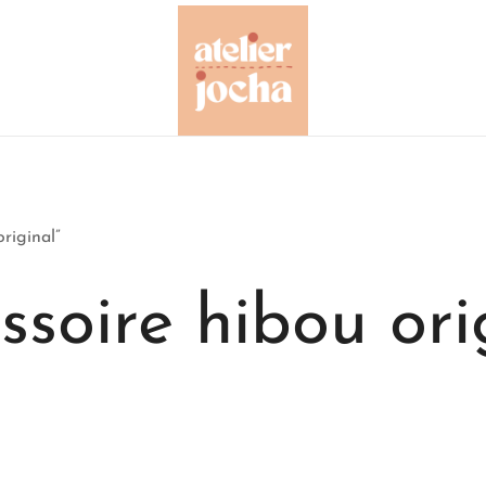
Créations colorées complètement à l'O
Atelier Jocha
original”
ssoire hibou ori