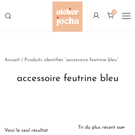
Skip
to
0
content
Créations colorées complètement à
Atelier Jocha
l'Ouest
Accueil
/ Produits identifiés “accessoire feutrine bleu”
accessoire feutrine bleu
Voici le seul résultat