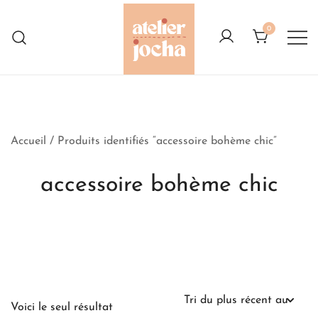
Skip
to
0
content
Créations colorées complètement à
Atelier Jocha
l'Ouest
Accueil
/ Produits identifiés “accessoire bohème chic”
accessoire bohème chic
Voici le seul résultat